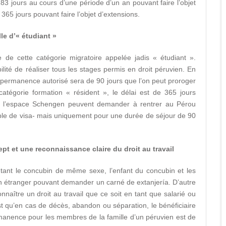
183 jours au cours d’une période d’un an pouvant faire l’objet
365 jours pouvant faire l’objet d’extensions.
le d’« étudiant »
 de cette catégorie migratoire appelée jadis « étudiant ».
ilité de réaliser tous les stages permis en droit péruvien. En
e permanence autorisé sera de 90 jours que l’on peut proroger
égorie formation « résident », le délai est de 365 jours
de l’espace Schengen peuvent demander à rentrer au Pérou
ble de visa- mais uniquement pour une durée de séjour de 90
pt et une reconnaissance claire du droit au travail
outant le concubin de même sexe, l’enfant du concubin et les
n étranger pouvant demander un carné de extanjería. D’autre
nnaître un droit au travail que ce soit en tant que salarié ou
st qu’en cas de décès, abandon ou séparation, le bénéficiaire
rmanence pour les membres de la famille d’un péruvien est de