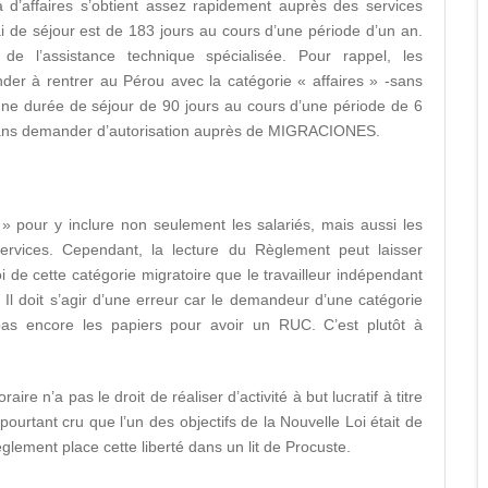
a d’affaires s’obtient assez rapidement auprès des services
ai de séjour est de 183 jours au cours d’une période d’un an.
 de l’assistance technique spécialisée. Pour rappel, les
er à rentrer au Pérou avec la catégorie « affaires » -sans
ne durée de séjour de 90 jours au cours d’une période de 6
 sans demander d’autorisation auprès de MIGRACIONES.
 » pour y inclure non seulement les salariés, mais aussi les
ervices. Cependant, la lecture du Règlement peut laisser
i de cette catégorie migratoire que le travailleur indépendant
. Il doit s’agir d’une erreur car le demandeur d’une catégorie
t pas encore les papiers pour avoir un RUC. C’est plutôt à
ire n’a pas le droit de réaliser d’activité à but lucratif à titre
ourtant cru que l’un des objectifs de la Nouvelle Loi était de
èglement place cette liberté dans un lit de Procuste.