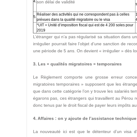
4.
son délai de validité
Réaliser des activités qui ne correspondent pas à celles
5.
prévues dans la qualité migratoire ou le visa
*UIT = Unité d’imposition fiscal qui est de 4 200 soles pour
2019
L’étranger qui n’a pas régularisé sa situation dans un
irrégulier pourrait faire l’objet d’une sanction de reco
une période de 5 ans. On devient « irrégulier » dès lo
3. Les « qualités migratoires » temporaires
Le Règlement comporte une grosse erreur concep
migratoires temporaires » supposent que les étrang
que dans cette catégorie l’on y trouve les salariés t
égarons pas, ces étrangers qui travaillent au Pérou 
donc tenus par le droit fiscal de payer leurs impôts a
4. Affaires : on y ajoute de l’assistance technique
La nouveauté ici est que le détenteur d’un visa d’a