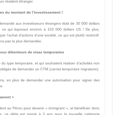
un résident étranger.
mes du montant de l’investissement !
demandé aux investisseurs étrangers était de 30 000 dollars
 ce qui équivaut environ à 153 000 dollars US ! De plus,
r l’achat d’actions d’une société, ce qui est plutôt restrictif.
sera pas la plus demandée.
 pour détenteurs de visas temporaires
 du type temporaire, et qui souhaitent réaliser d’activités non
t obligés de demander un CTM (carnet temporaire migratoire).
devra, en plus de demander une autorisation pour signer des
re.
manent »
sident au Pérou pour devenir « immigrant », et bénéficier donc
lle, ce délai est passé à 3 ans pour la nouvelle catégorie