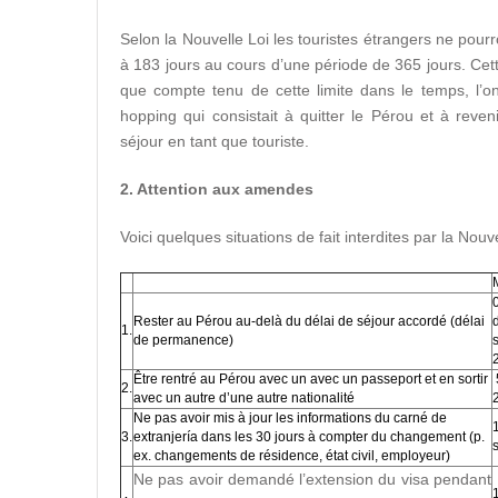
Selon la Nouvelle Loi les touristes étrangers ne pour
à 183 jours au cours d’une période de 365 jours. Cette
que compte tenu de cette limite dans le temps, l’o
hopping qui consistait à quitter le Pérou et à reven
séjour en tant que touriste.
2. Attention aux amendes
Voici quelques situations de fait interdites par la Nouv
Rester au Pérou au-delà du délai de séjour accordé (délai
1.
de permanence)
Être rentré au Pérou avec un avec un passeport et en sortir
2.
avec un autre d’une autre nationalité
Ne pas avoir mis à jour les informations du carné de
3.
extranjería dans les 30 jours à compter du changement (p.
ex. changements de résidence, état civil, employeur)
Ne pas avoir demandé l’extension du visa pendant